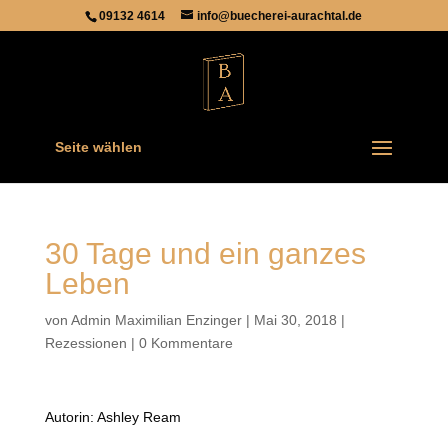
09132 4614
info@buecherei-aurachtal.de
Seite wählen
30 Tage und ein ganzes
Leben
von
Admin Maximilian Enzinger
|
Mai 30, 2018
|
Rezessionen
|
0 Kommentare
Autorin: Ashley Ream