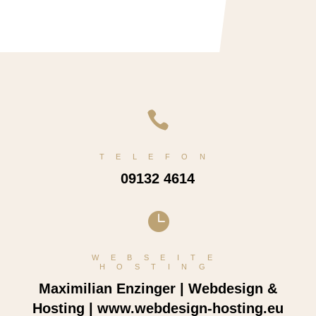

TELEFON
09132 4614

WEBSEITE
HOSTING
Maximilian Enzinger | Webdesign &
Hosting | www.webdesign-hosting.eu