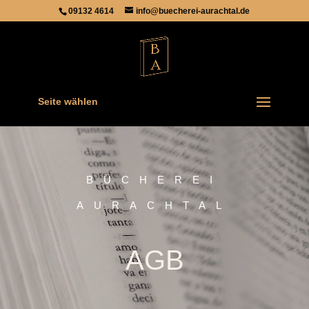
09132 4614
info@buecherei-aurachtal.de
Seite wählen
Video-
Player
BÜCHEREI
AURACHTAL
AGB