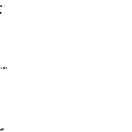
nau
n.
s die
mal