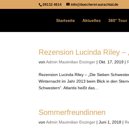
09132 4614
info@buecherei-aurachtal.de
Startseite
Aktuelles
360° Tour
Rezension Lucinda Riley –
von
Admin Maximilian Enzinger
|
Okt. 17, 2019
|
Rezension Lucinda Riley – „Die Sieben Schwester
Winternacht im Jahr 2013 beim Blick in den Ster
Schwestern“. Atlantis heißt das...
Sommerfreundinnen
von
Admin Maximilian Enzinger
|
Juni 1, 2018
|
R