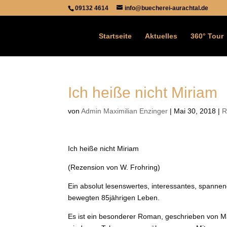
09132 4614
info@buecherei-aurachtal.de
Startseite
Aktuelles
360° Tour
Ich heiße nicht Miriam
von
Admin Maximilian Enzinger
|
Mai 30, 2018
|
R
Ich heiße nicht Miriam
(Rezension von W. Frohring)
Ein absolut lesenswertes, interessantes, spanne
bewegten 85jährigen Leben.
Es ist ein besonderer Roman, geschrieben von M