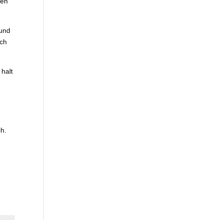
ren
 und
och
 halt
ch.