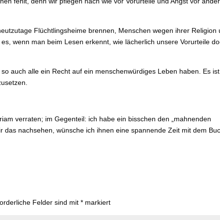
en fehlt, denn wir pflegen nach wie vor Vorurteile und Angst vor ande
 heutzutage Flüchtlingsheime brennen, Menschen wegen ihrer Religion
ft es, wenn man beim Lesen erkennt, wie lächerlich unsere Vorurteile d
n so auch alle ein Recht auf ein menschenwürdiges Leben haben. Es ist
zusetzen.
 Miriam verraten; im Gegenteil: ich habe ein bisschen den „mahnenden
mir das nachsehen, wünsche ich ihnen eine spannende Zeit mit dem Bu
forderliche Felder sind mit
*
markiert