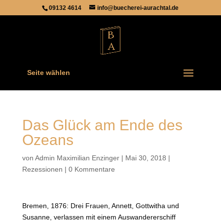
09132 4614
info@buecherei-aurachtal.de
Seite wählen
Das Glück am Ende des
Ozeans
von
Admin Maximilian Enzinger
|
Mai 30, 2018
|
Rezessionen
|
0 Kommentare
Bremen, 1876: Drei Frauen, Annett, Gottwitha und
Susanne, verlassen mit einem Auswandererschiff