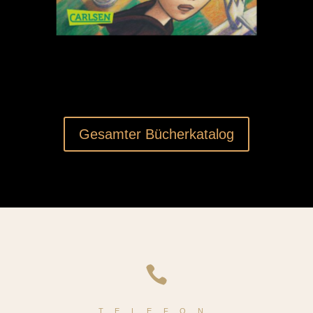
Gesamter Bücherkatalog

TELEFON