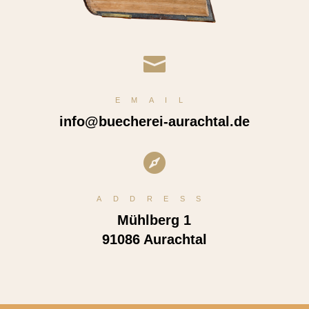

EMAIL
info@buecherei-aurachtal.de

ADDRESS
Mühlberg 1
91086 Aurachtal