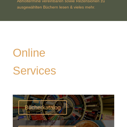
Abholtermine vereinbaren sowie Rezensionen zu
ausgewählten Büchern lesen & vieles mehr.
Online
Services
Bücherkatalog