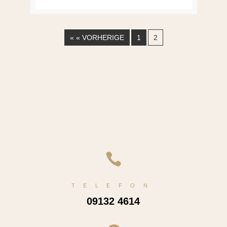
« « VORHERIGE
1
2

TELEFON
09132 4614